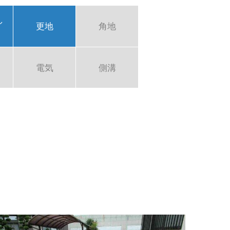
し
更地
角地
電気
側溝