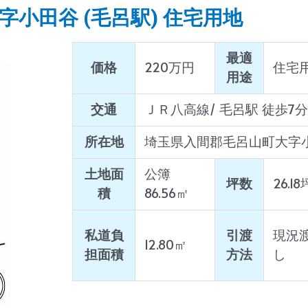
字小田谷 (毛呂駅) 住宅用地
最適
価格
220万円
住宅
用途
交通
ＪＲ八高線/ 毛呂駅 徒歩7分
所在地
埼玉県入間郡毛呂山町大字
土地面
公簿
坪数
26.18
積
86.56㎡
私道負
引渡
現況
12.80㎡
担面積
方法
し