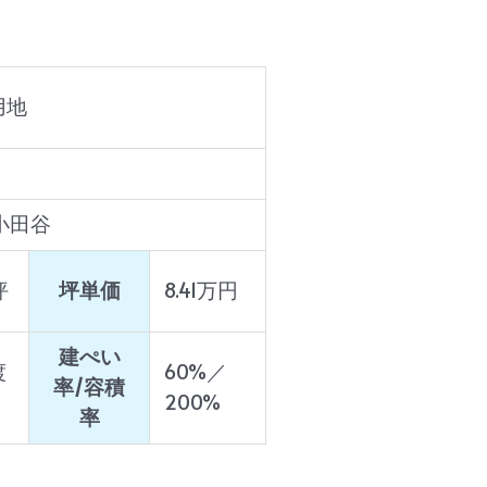
用地
小田谷
坪
坪単価
8.41万円
建ぺい
渡
60%／
率/容積
200%
率