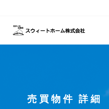
内
容
を
ス
キ
ッ
プ
売買物件 詳細