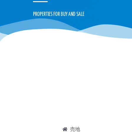
PROPERTIES FOR BUY AND SALE
売地