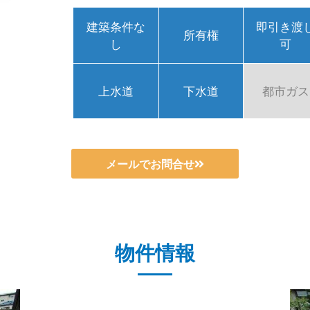
建築条件な
即引き渡
所有権
し
可
上水道
下水道
都市ガス
メールでお問合せ
物件情報