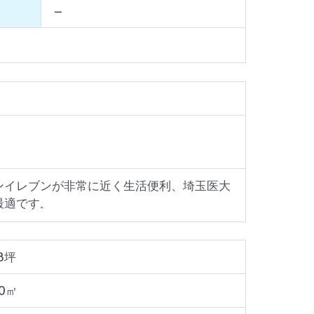
–
ンイレブンが非常に近く生活便利、埼玉医大
最適です
。
18坪
80㎡